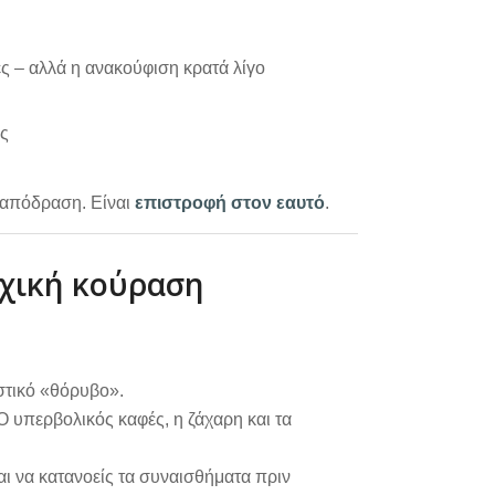
ές – αλλά η ανακούφιση κρατά λίγο
ης
α απόδραση. Είναι
επιστροφή στον εαυτό
.
υχική κούραση
ωστικό «θόρυβο».
 Ο υπερβολικός καφές, η ζάχαρη και τα
και να κατανοείς τα συναισθήματα πριν