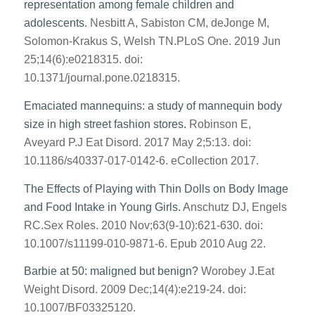
representation among female children and
adolescents.
Nesbitt A, Sabiston CM, deJonge M,
Solomon-Krakus S, Welsh TN.
PLoS One. 2019 Jun
25;14(6):e0218315. doi:
10.1371/journal.pone.0218315.
Emaciated mannequins: a study of mannequin body
size in high street fashion stores.
Robinson E,
Aveyard P.
J Eat Disord. 2017 May 2;5:13. doi:
10.1186/s40337-017-0142-6. eCollection 2017.
The Effects of Playing with Thin Dolls on Body Image
and Food Intake in Young Girls.
Anschutz DJ, Engels
RC.
Sex Roles. 2010 Nov;63(9-10):621-630. doi:
10.1007/s11199-010-9871-6. Epub 2010 Aug 22.
Barbie at 50: maligned but benign?
Worobey J.
Eat
Weight Disord. 2009 Dec;14(4):e219-24. doi:
10.1007/BF03325120.