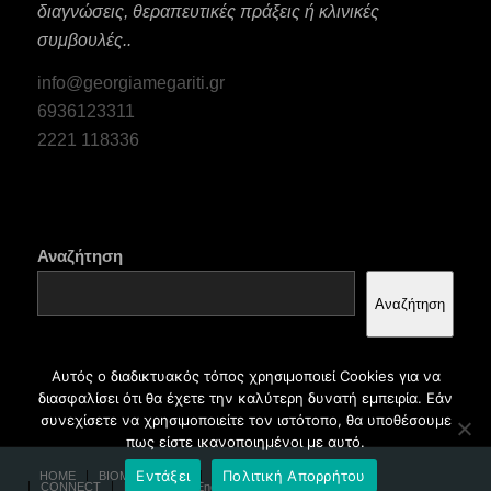
διαγνώσεις, θεραπευτικές πράξεις ή κλινικές
συμβουλές..
info@georgiamegariti.gr
6936123311
2221 118336
Αναζήτηση
Αναζήτηση
Αυτός ο διαδικτυακός τόπος χρησιμοποιεί Cookies για να
διασφαλίσει ότι θα έχετε την καλύτερη δυνατή εμπειρία. Εάν
συνεχίσετε να χρησιμοποιείτε τον ιστότοπο, θα υποθέσουμε
πως είστε ικανοποιημένοι με αυτό.
Εντάξει
Πολιτική Απορρήτου
HOME
BIOMINIMALISM
PUBLICATIONS
ABOUT
CONNECT
Ελληνικά
English