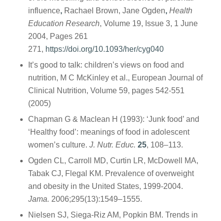
influence
,
Rachael Brown, Jane Ogden
,
Health
Education Research
, Volume 19, Issue 3, 1 June
2004, Pages 261
271,
https://doi.org/10.1093/her/cyg040
It’s good to talk: children’s views on food and
nutrition, Μ C McKinley et al., European Journal of
Clinical Nutrition, Volume 59, pages 542-551
(2005)
Chapman G & Maclean H (1993): ‘Junk food’ and
‘Healthy food’: meanings of food in adolescent
women’s culture.
J. Nutr. Educ.
25
, 108–113.
Ogden CL, Carroll MD, Curtin LR, McDowell MA,
Tabak CJ, Flegal KM. Prevalence of overweight
and obesity in the United States, 1999-2004.
Jama.
2006;295(13):1549–1555.
Nielsen SJ, Siega-Riz AM, Popkin BM. Trends in