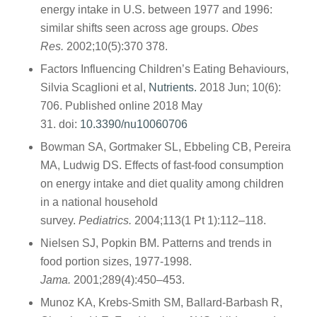
energy intake in U.S. between 1977 and 1996:
similar shifts seen across age groups.
Obes
Res.
2002;10(5):370 378.
Factors Influencing Children’s Eating Behaviours,
Silvia Scaglioni et al,
Nutrients.
2018 Jun; 10(6):
706. Published online 2018 May
31. doi:
10.3390/nu10060706
Bowman SA, Gortmaker SL, Ebbeling CB, Pereira
MA, Ludwig DS. Effects of fast-food consumption
on energy intake and diet quality among children
in a national household
survey.
Pediatrics.
2004;113(1 Pt 1):112–118.
Nielsen SJ, Popkin BM. Patterns and trends in
food portion sizes, 1977-1998.
Jama.
2001;289(4):450–453.
Munoz KA, Krebs-Smith SM, Ballard-Barbash R,