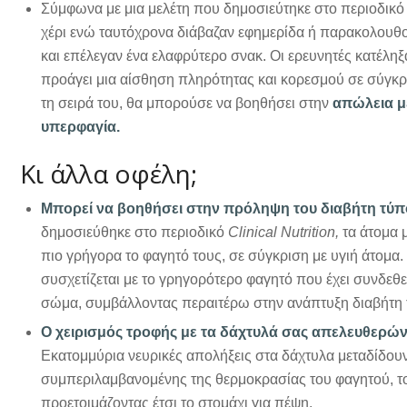
Σύμφωνα με μια μελέτη που δημοσιεύτηκε στο περιοδικό 
χέρι ενώ ταυτόχρονα διάβαζαν εφημερίδα ή παρακολουθο
και επέλεγαν ένα ελαφρύτερο σνακ. Οι ερευνητές κατέληξ
προάγει μια αίσθηση πληρότητας και κορεσμού σε σύγκρι
τη σειρά του, θα μπορούσε να βοηθήσει στην
απώλεια μ
υπερφαγία
.
Κι άλλα οφέλη;
Μπορεί να βοηθήσει στην πρόληψη του διαβήτη τύπ
δημοσιεύθηκε στο περιοδικό
Clinical Nutrition,
τα άτομα 
πιο γρήγορα το φαγητό τους, σε σύγκριση με υγιή άτομα.
συσχετίζεται με το γρηγορότερο φαγητό που έχει συνδεθ
σώμα, συμβάλλοντας περαιτέρω στην ανάπτυξη διαβήτη 
Ο χειρισμός τροφής με τα δάχτυλά σας απελευθερώνε
Εκατομμύρια νευρικές απολήξεις στα δάχτυλα μεταδίδουν
συμπεριλαμβανομένης της θερμοκρασίας του φαγητού, του
προετοιμάζοντας έτσι το στομάχι για πέψη.