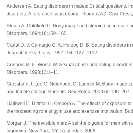
Andersen A. Eating disorders in males: Critical questions. In:
disorders: A reference sourcebook. Phoenix, AZ: Oryx Press
Blouin A. Goldfield G. Body image and steroid use in male bo
Disorders. 1994;18:159–165.
Carlat D. J. Camargo C. A. Herzog D. B. Eating disorders in 
Journal of Psychiatry. 1997;154:1127–1132.
Connors M. E. Worse W. Sexual abuse and eating disorders: A
Disorders. 1993;13:1–11.
Grossbard J. Lee C. Neighbors C. Larimer M. Body image co
and female college students. Sex Roles. 2008;60:198–207.
Halliwell E. Dittmar H. Orsborn A. The effects of exposure
the moderating role of gym use and exercise motivation. B
Morgan J. The invisible man: A self-help guide for men with 
bigorexia. New York, NY: Routledge; 2008.