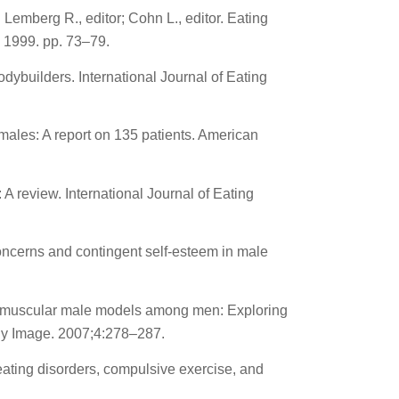
 Lemberg R., editor; Cohn L., editor. Eating
; 1999. pp. 73–79.
dybuilders. International Journal of Eating
males: A report on 135 patients. American
 review. International Journal of Eating
ncerns and contingent self-esteem in male
 to muscular male models among men: Exploring
ody Image. 2007;4:278–287.
eating disorders, compulsive exercise, and