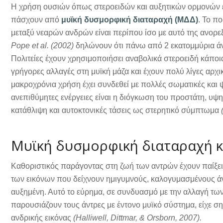
Η χρήση ουσιών όπως στεροειδών και αυξητικών ορμονών ε
πάσχουν από
μυϊκή δυσμορφική διαταραχή (ΜΔΔ)
. Το π
μεταξύ νεαρών ανδρών είναι περίπου ίσο με αυτό της ανορεξί
Pope et al. (2002)
δηλώνουν ότι πάνω από 2 εκατομμύρια άν
Πολιτείες έχουν χρησιμοποιήσει αναβολικά στεροειδή κάπο
γρήγορες αλλαγές στη μυϊκή μάζα και έχουν πολύ λίγες αρχι
μακροχρόνια χρήση έχει συνδεθεί με πολλές σωματικές και 
ανεπιθύμητες ενέργειες είναι η διόγκωση του προστάτη, υψ
κατάθλιψη και αυτοκτονικές τάσεις ως στερητικό σύμπτωμα
Μυϊκή δυσμορφική διαταραχή 
Καθοριστικός παράγοντας στη ζωή των αντρών έχουν παίξει 
των εικόνων που δείχνουν ημιγυμνούς, καλογυμασμένους άντρ
αυξημένη. Αυτό το εύρημα, σε συνδυασμό με την αλλαγή τ
παρουσιάζουν τους άντρες με έντονο μυϊκό σύστημα, είχε ση
ανδρικής εικόνας
(Halliwell, Dittmar, & Orsborn, 2007).