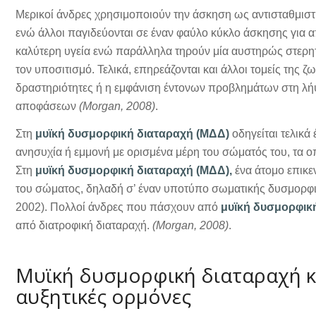
Μερικοί άνδρες χρησιμοποιούν την άσκηση ως αντισταθμισ
ενώ άλλοι παγιδεύονται σε έναν φαύλο κύκλο άσκησης για
καλύτερη υγεία ενώ παράλληλα τηρούν μία αυστηρώς στερητι
τον υποσιτισμό. Τελικά, επηρεάζονται και άλλοι τομείς της ζ
δραστηριότητες ή η εμφάνιση έντονων προβλημάτων στη λ
αποφάσεων
(Morgan, 2008)
.
Στη
μυϊκή δυσμορφική διαταραχή (ΜΔΔ)
οδηγείται τελικά
ανησυχία ή εμμονή με ορισμένα μέρη του σώματός του, τα οποί
Στη
μυϊκή δυσμορφική διαταραχή (ΜΔΔ),
ένα άτομο επικεν
του σώματος, δηλαδή σ’ έναν υποτύπο σωματικής δυσμορφική
2002). Πολλοί άνδρες που πάσχουν από
μυϊκή δυσμορφικ
από διατροφική διαταραχή.
(Morgan, 2008)
.
Μυϊκή δυσμορφική διαταραχή κα
αυξητικές ορμόνες