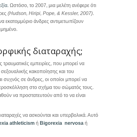
ξία.
Ωστόσο, το 2007, μια μελέτη ανέφερε ότι
δρες
(Hudson, Hiripi, Pope, & Kessler, 2007)
.
ένα εκατομμύριο άνδρες αντιμετωπίζουν
ιμημένο.
μορφικής διαταραχής;
ς τραυματικές εμπειρίες, που μπορεί να
 σεξουαλικής κακοποίησης και του
ι συχνός σε άνδρες, οι οποίοι μπορεί να
 προσκόλληση στο σχήμα του σώματός τους.
αθούν να προστατευτούν από το να είναι
διαταραχές να ασκούνται και υπερβολικά. Αυτό
xia athleticism
ή
Bigorexia nervosa
ή