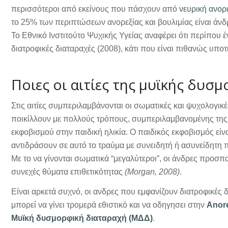
περισσότεροι από εκείνους που πάσχουν από
νευρική ανορε
το 25% των περιπτώσεων ανορεξίας και βουλιμίας είναι άν
Το Εθνικό Ινστιτούτο Ψυχικής Υγείας αναφέρει ότι περίπου 
διατροφικές διαταραχές (2008), κάτι που είναι πιθανώς υποτ
Ποιες οι αιτίες της μυϊκής δυσ
Στις αιτίες συμπεριλαμβάνονται οι σωματικές και ψυχολογικέ
ποικίλλουν με πολλούς τρόπους, συμπεριλαμβανομένης της
εκφοβισμού στην παιδική ηλικία. Ο παιδικός εκφοβισμός είνα
αντιδράσουν σε αυτό το τραύμα με συνειδητή ή ασυνείδητη
Με το να γίνονται σωματικά “μεγαλύτεροι”, οι άνδρες προσπ
συνεχές θύματα επιθετικότητας
(Morgan, 2008)
.
Είναι αρκετά συχνό, οι ανδρες που εμφανίζουν διατροφικές 
μπορεί να γίνει τρομερά εθιστικό και να οδηγησει στην
Anore
Μυϊκή δυσμορφική διαταραχή (ΜΔΔ)
.