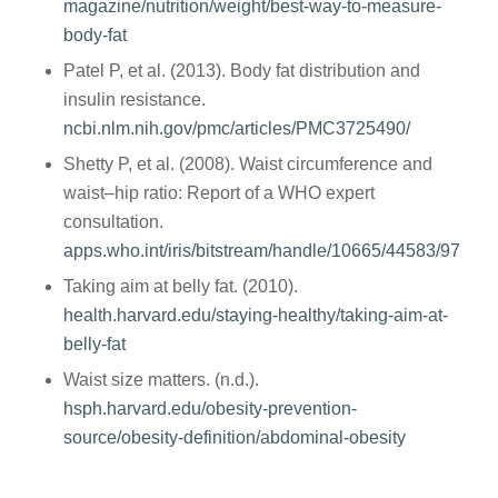
magazine/nutrition/weight/best-way-to-measure-
body-fat
Patel P, et al. (2013). Body fat distribution and
insulin resistance.
ncbi.nlm.nih.gov/pmc/articles/PMC3725490/
Shetty P, et al. (2008). Waist circumference and
waist–hip ratio: Report of a WHO expert
consultation.
apps.who.int/iris/bitstream/handle/10665/44583/9789
Taking aim at belly fat. (2010).
health.harvard.edu/staying-healthy/taking-aim-at-
belly-fat
Waist size matters. (n.d.).
hsph.harvard.edu/obesity-prevention-
source/obesity-definition/abdominal-obesity