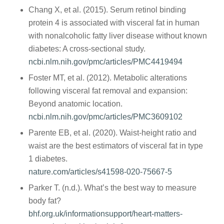
Chang X, et al. (2015). Serum retinol binding
protein 4 is associated with visceral fat in human
with nonalcoholic fatty liver disease without known
diabetes: A cross-sectional study.
ncbi.nlm.nih.gov/pmc/articles/PMC4419494
Foster MT, et al. (2012). Metabolic alterations
following visceral fat removal and expansion:
Beyond anatomic location.
ncbi.nlm.nih.gov/pmc/articles/PMC3609102
Parente EB, et al. (2020). Waist-height ratio and
waist are the best estimators of visceral fat in type
1 diabetes.
nature.com/articles/s41598-020-75667-5
Parker T. (n.d.). What’s the best way to measure
body fat?
bhf.org.uk/informationsupport/heart-matters-