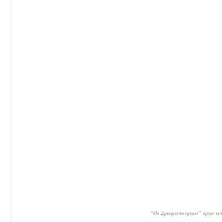
“Οι Δραματουργοί” έργο απ