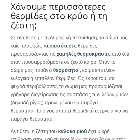
Xάνουμε περισσότερες
θερμίδες στο κρύο ή τη
ζέστη
;
Σε αντίθεση με τη δημοφιλή πεποίθηση, το σώμα μας
καίει ελαφρώς
περισσότερες
θερμίδες
προσαρμόζοντας τις
χαμηλές θερμοκρασίες
από ό,τι
όταν προσαρμοζόμαστε σε ζεστό καιρό. Όταν το
σώμα μας παράγει
θερμότητα
, καίμε επιπλέον
ενέργεια ή επιπλέον θερμίδες. Ως εκ τούτου, σε
ψυχρά περιβάλλοντα, το σώμα μας προσαρμόζεται
γρήγορα διεγείροντας τις συσπάσεις των λείων μυών
(δηλαδή ρίγος) προκειμένου να παράγει
θερμότητα. Το ρίγος απαιτεί θερμιδική ενέργεια για να
παράγει θερμότητα.
Αντίθετα, η ζέστη του
καλοκαιριού
έχει μικρή
επίδραση στην καύση θερμίδων σε ηρεμία (γνωστός