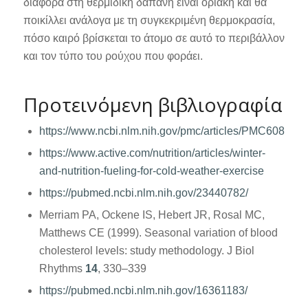
διαφορά στη θερμιδική δαπάνη είναι οριακή και θα
ποικίλλει ανάλογα με τη συγκεκριμένη θερμοκρασία,
πόσο καιρό βρίσκεται το άτομο σε αυτό το περιβάλλον
και τον τύπο του ρούχου που φοράει.
Προτεινόμενη βιβλιογραφία
https://www.ncbi.nlm.nih.gov/pmc/articles/PMC6087749
https://www.active.com/nutrition/articles/winter-
and-nutrition-fueling-for-cold-weather-exercise
https://pubmed.ncbi.nlm.nih.gov/23440782/
Merriam PA, Ockene IS, Hebert JR, Rosal MC,
Matthews CE (1999). Seasonal variation of blood
cholesterol levels: study methodology.
J Biol
Rhythms
14
, 330–339
https://pubmed.ncbi.nlm.nih.gov/16361183/