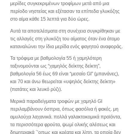
μερίδες συγκεκριμένων τροφίμων μετά από μια
περίοδο νηστείας και εξέτασαν τα επίπεδα γλυκόζης
στο αίμα κάθε 15 λεπτά για δύο ώρες.
Αυτά τα αποτελέσματα στη συνέχεια συγκρίθηκαν με
τις αλλαγές στη γλυκόζη του αίματος όταν ένα άτομο
καταναλώνει την ίδια μερίδα ενός φαγητού αναφοράς.
Τα τρόφιμα με βαθμολογία 55 ή χαμηλότερη
ταξινομούνται ως “χαμηλός δείκτης δείκτη”,
βαθμολογία 56 έως 69 είναι “μεσαίο GI” (μπανάνες),
και 70 και άνω θεωρείται «υψηλός δείκτης δείκτη»
(πατάτες και λευκό ρύζι).
Μερικά παραδείγματα τροφών με χαμηλό GI
περιλαμβάνουν όσπρια, όπως φασόλια ή φακές. μη
αμυλούχα λαχανικά. πολλά γαλακτοκομικά προϊόντα,
τα περισσότερα φρούτα, ψωμί ολικής αλέσεως και
δημητριακά ΄’οπως και κρέατα και λίπη, τα οποία δεν