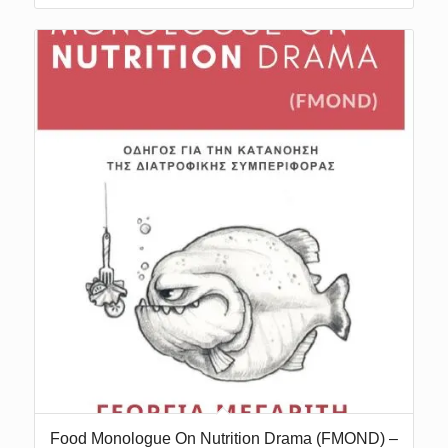
€18,00.
είναι:
€12,00.
Food Monologue On Nutrition Drama (FMOND) –