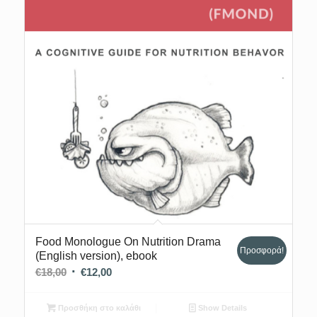
Food Monologue On Nutrition Drama
Προσφορά!
(English version), ebook
Original
Η
€
18,00
€
12,00
price
τρέχουσα
was:
τιμή
Προσθήκη στο καλάθι
Show Details