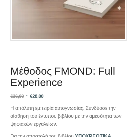
Μέθοδος FMOND: Full
Experience
Original
Η
€
36,00
€
28,00
price
τρέχουσα
Η απόλυτη εμπειρία αυτογνωσίας. Συνδύασε την
was:
τιμή
αίσθηση του έντυπου βιβλίου με την αμεσότητα των
€36,00.
είναι:
ψηφιακών εργαλείων.
€28,00.
Για την αποστολή του βιβλίου
ΥΠΟΧΡΕΩΤΙΚΑ