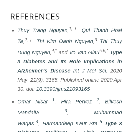
REFERENCES
1,†
Thuy Trang Nguyen
,
Qui Thanh Hoai
2,†
3
Ta
,
Thi Kim Oanh Nguyen
,
Thi Thuy
4,*
5,6,*
Dung Nguyen
,
and
Vo Van Giau
Type
3 Diabetes and Its Role Implications in
Alzheimer’s Disease
Int J Mol Sci.
2020
May; 21(9): 3165. Published online 2020 Apr
30. doi:
10.3390/ijms21093165
1
2
Omar Nisar
,
Hira Pervez
,
Bilvesh
3
Mandalia
,
Muhammad
4
5
Waqas
,
Harmandeep Kaur Sra
Type 3