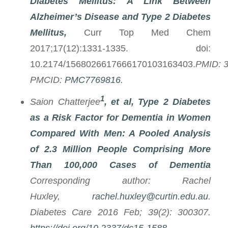
Diabetes Mellitus: A Link Between
Alzheimer’s Disease and Type 2 Diabetes
Mellitus
,
Curr Top Med Chem
2017;17(12):1331-1335. doi:
10.2174/1568026617666170103163403.
PMID: 
PMCID:
PMC7769816
.
1
Saion Chatterjee
, et al, Type 2 Diabetes
as a Risk Factor for Dementia in Women
Compared With Men: A Pooled Analysis
of 2.3 Million People Comprising More
Than 100,000 Cases of Dementia
Corresponding author: Rachel
Huxley,
rachel.huxley@curtin.edu.au
.
Diabetes Care 2016
Feb; 39(2): 300307.
https://doi.org/10.2337/dc15-1588