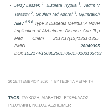
1
1
Jerzy Leszek
,
Elzbieta Trypka
,
Vadim V
2
3
Tarasov
,
Ghulam Md Ashraf
,
Gjumrakch
4
5
6
Aliev
Type 3 Diabetes Mellitus: A Novel
Implication of Alzheimers Disease
Curr Top
Med Chem
2017;17(12):1331-1335.
PMID:
28049395
DOI:
10.2174/1568026617666170103163403
/
20 ΣΕΠΤΕΜΒΡΊΟΥ, 2020
BY
ΓΕΩΡΓΙΑ ΜΕΓΑΡΙΤΗ
TAGS:
ΓΛΥΚΌΖΗ
,
ΔΙΑΒΉΤΗΣ
,
ΕΓΚΈΦΑΛΟΣ
,
ΙΝΣΟΥΛΊΝΗ
,
ΝΌΣΟΣ ALZHEIMER