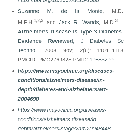
Suzanne M. de la Monte
, M.D.,
1,2,3
3
M.P.H.
and
Jack R. Wands
, M.D.
Alzheimer’s Disease Is Type 3 Diabetes–
Evidence Reviewed,
J Diabetes Sci
Technol.
2008 Nov; 2(6): 1101–1113.
PMCID: PMC2769828 PMID:
19885299
https://www.mayoclinic.org/diseases-
conditions/alzheimers-disease/in-
depth/diabetes-and-alzheimers/art-
2004698
https://www.mayoclinic.org/diseases-
conditions/alzheimers-disease/in-
depth/alzheimers-stages/art-20048448