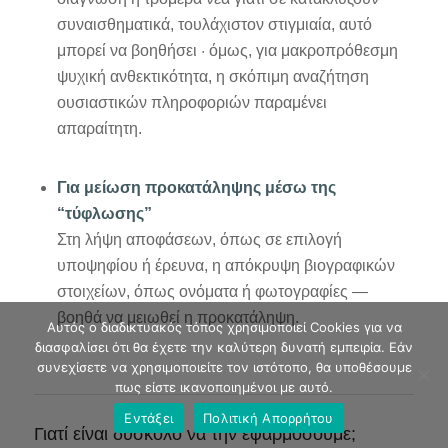
συναισθηματικά, τουλάχιστον στιγμιαία, αυτό
μπορεί να βοηθήσει · όμως, για μακροπρόθεσμη
ψυχική ανθεκτικότητα, η σκόπιμη αναζήτηση
ουσιαστικών πληροφοριών παραμένει
απαραίτητη.
Για μείωση προκατάληψης μέσω της
“τύφλωσης”
Στη λήψη αποφάσεων, όπως σε επιλογή
υποψηφίου ή έρευνα, η απόκρυψη βιογραφικών
στοιχείων, όπως ονόματα ή φωτογραφίες —
βοηθά να μειωθεί η προκατάληψη.
Αυτός ο διαδικτυακός τόπος χρησιμοποιεί Cookies για να
διασφαλίσει ότι θα έχετε την καλύτερη δυνατή εμπειρία. Εάν
συνεχίσετε να χρησιμοποιείτε τον ιστότοπο, θα υποθέσουμε
πως είστε ικανοποιημένοι με αυτό.
Εντάξει
Πολιτική Απορρήτου
Γιατί είναι δύσκολο να την εφαρμόσουμε;