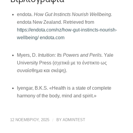
endota.
How Gut Instincts Nourish Wellbeing.
endota New Zealand. Retrieved from
https://endota.com/nz/how-gut-instincts-nourish-
wellbeing/
endota.com
Myers, D.
Intuition: Its Powers and Perils.
Yale
University Press (σχετικά με το ένστικτο ως
συναίσθημα και σκέψη).
Iyengar, B.K.S. «Health is a state of complete
harmony of the body, mind and spirit.»
12 ΝΟΕΜΒΡΊΟΥ, 2025
/
BY
ADMINTEST